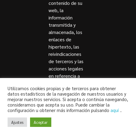
contenido de su
web, la
información
transmitida y
almacenada, los
enlaces de
hipertexto, las
reivindicaciones
de terceros y las
acciones legales
en referencia a
propiedad
Utilizamos cookies propias y de terceros para obtener
intelectual,
datos estadísticos de la navegación de nuestros usuarios y
derechos de
mejorar nuestros servicios. Si acepta o continúa navegando,
consideramos que acepta su uso. Puede cambiar la
terceros y
configuración u obtener más información pulsando
aquí
..
protección de
menores.
Ajustes
Aceptar
El usuario es